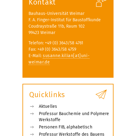
Kontakt
Bauhaus-Universität Weimar
F. A. Finger-Institut für Baustoffkunde
Coudraystraße 11b, Raum 102
99423 Weimar
Telefon: +49 (0) 3643/58 4761
Fax: +49 (0) 3643/58 4759
E-Mail:
susanne.kilian[at]uni-
weimar.de
Quicklinks
Aktuelles
Professur Bauchemie und Polymere
Werkstoffe
Personen FIB, alphabetisch
Professur Werkstoffe des Bauens