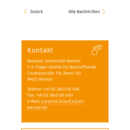
Zurück
Alle Nachrichten
Kontakt
Bauhaus-Universität Weimar
F. A. Finger-Institut für Baustoffkunde
Coudraystraße 11b, Raum 102
99423 Weimar
Telefon: +49 (0) 3643/58 4761
Fax: +49 (0) 3643/58 4759
E-Mail:
susanne.kilian[at]uni-
weimar.de