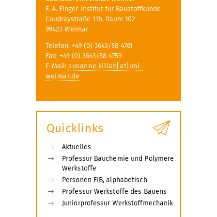
F. A. Finger-Institut für Baustoffkunde
Coudraystraße 11b, Raum 102
99423 Weimar
Telefon: +49 (0) 3643/58 4761
Fax: +49 (0) 3643/58 4759
E-Mail:
susanne.kilian[at]uni-
weimar.de
Quicklinks
Aktuelles
Professur Bauchemie und Polymere
Werkstoffe
Personen FIB, alphabetisch
Professur Werkstoffe des Bauens
Juniorprofessur Werkstoffmechanik