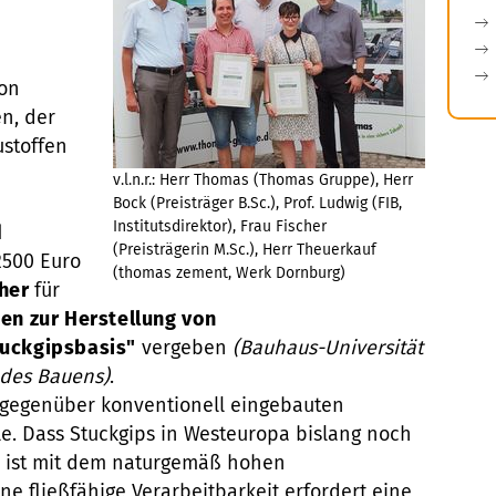
von
n, der
ustoffen
v.l.n.r.: Herr Thomas (Thomas Gruppe), Herr
Bock (Preisträger B.Sc.), Prof. Ludwig (FIB,
Institutsdirektor), Frau Fischer
d
(Preisträgerin M.Sc.), Herr Theuerkauf
2500 Euro
(thomas zement, Werk Dornburg)
her
für
en zur Herstellung von
tuckgipsbasis"
vergeben
(Bauhaus-Universität
 des Bauens)
.
n gegenüber konventionell eingebauten
le. Dass Stuckgips in Westeuropa bislang noch
, ist mit dem naturgemäß hohen
e fließfähige Verarbeitbarkeit erfordert eine