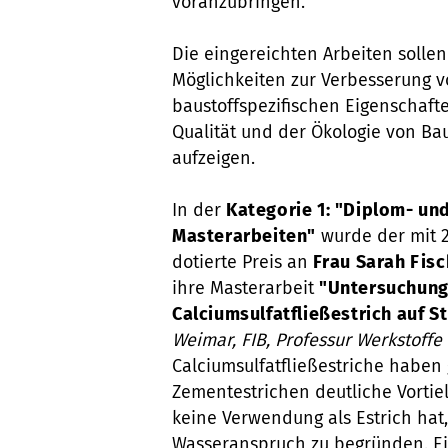
voranzubringen.
Die eingereichten Arbeiten sollen
Möglichkeiten zur Verbesserung 
baustoffspezifischen Eigenschafte
Qualität und der Ökologie von Ba
aufzeigen.
In der
Kategorie 1: "Diplom- un
Masterarbeiten"
wurde der mit 
dotierte Preis an
Frau Sarah Fisc
ihre Masterarbeit
"Untersuchung
Calciumsulfatfließestrich auf S
Weimar, FIB, Professur Werkstoffe
Calciumsulfatfließestriche habe
Zementestrichen deutliche Vortie
keine Verwendung als Estrich hat
Wasseranspruch zu begründen. Ein