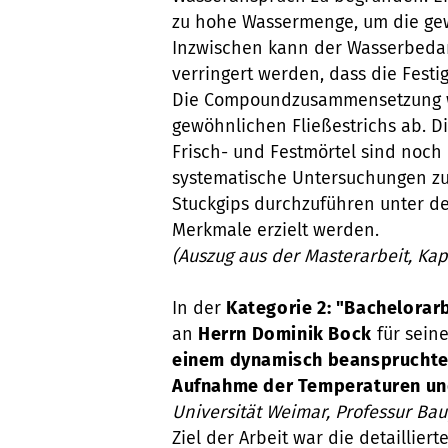
zu hohe Wassermenge, um die gew
Inzwischen kann der Wasserbeda
verringert werden, dass die Fest
Die Compoundzusammensetzung we
gewöhnlichen Fließestrichs ab. D
Frisch- und Festmörtel sind noch
systematische Untersuchungen zu 
Stuckgips durchzuführen unter d
Merkmale erzielt werden.
(Auszug aus der Masterarbeit, Ka
In der
Kategorie 2: "Bachelorar
an
Herrn Dominik Bock
für sein
einem dynamisch beanspruchten
Aufnahme der Temperaturen u
Universität Weimar, Professur Ba
Ziel der Arbeit war die detailli