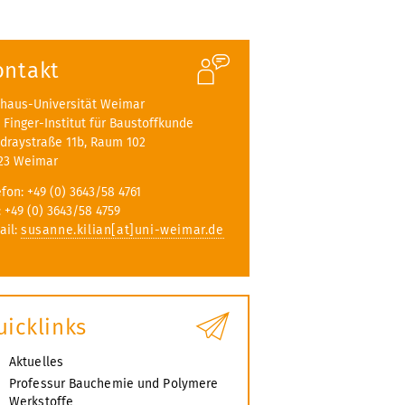
ontakt
haus-Universität Weimar
A. Finger-Institut für Baustoffkunde
draystraße 11b, Raum 102
23 Weimar
efon: +49 (0) 3643/58 4761
: +49 (0) 3643/58 4759
ail:
susanne.kilian[at]uni-weimar.de
uicklinks
Aktuelles
Professur Bauchemie und Polymere
Werkstoffe