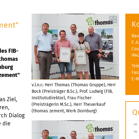
K
ment"
Bau
F. 
Cou
des FIB-
994
 thomas
Tel
nburg
Fax
 zement"
E-M
v.l.n.r.: Herr Thomas (Thomas Gruppe), Herr
Bock (Preisträger B.Sc.), Prof. Ludwig (FIB,
Institutsdirektor), Frau Fischer
as Ziel,
(Preisträgerin M.Sc.), Herr Theuerkauf
ren,
Q
(thomas zement, Werk Dornburg)
rch Dialog
 die