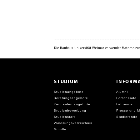
Die Bauhaus-Universität Weimar verwendet Matomo zur
STUDIUM
INFORM
Studienangebote
Alumni
Beratungsangebote
Forschende
Kennenlernangebote
Lehrende
Studienbewerbung
Presse und M
Studienstart
Studierende
Vorlesungsverzeichnis
Moodle