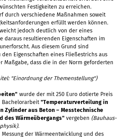
ünschten Festigkeiten zu erreichen.
rf durch verschiedene Maßnahmen soweit
igkeitsanforderungen erfüllt werden können.
icht jedoch deutlich von der eines
ie daraus resultierenden Eigenschaften im
 unerforscht. Aus diesem Grund sind
den Eigenschaften eines Fließestrichs aus
er Maßgabe, dass die in der Norm geforderten
pitel: "Einordnung der Themenstellung")
beiten"
wurde der mit 250 Euro dotierte Preis
e Bachelorarbeit
"Temperaturverteilung in
 Zylinder aus Beton – Messtechnische
nd des Wärmeübergangs"
vergeben
(Bauhaus-
uphysik)
.
erte Messung der Wärmeentwicklung und des