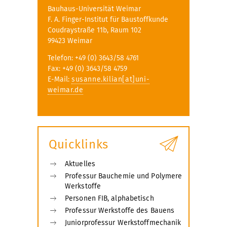
Bauhaus-Universität Weimar
F. A. Finger-Institut für Baustoffkunde
Coudraystraße 11b, Raum 102
99423 Weimar
Telefon: +49 (0) 3643/58 4761
Fax: +49 (0) 3643/58 4759
E-Mail:
susanne.kilian[at]uni-
weimar.de
Quicklinks
Aktuelles
Professur Bauchemie und Polymere
Werkstoffe
Personen FIB, alphabetisch
Professur Werkstoffe des Bauens
Juniorprofessur Werkstoffmechanik