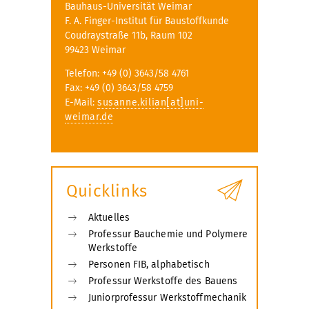
Bauhaus-Universität Weimar
F. A. Finger-Institut für Baustoffkunde
Coudraystraße 11b, Raum 102
99423 Weimar
Telefon: +49 (0) 3643/58 4761
Fax: +49 (0) 3643/58 4759
E-Mail:
susanne.kilian[at]uni-
weimar.de
Quicklinks
Aktuelles
Professur Bauchemie und Polymere
Werkstoffe
Personen FIB, alphabetisch
Professur Werkstoffe des Bauens
Juniorprofessur Werkstoffmechanik