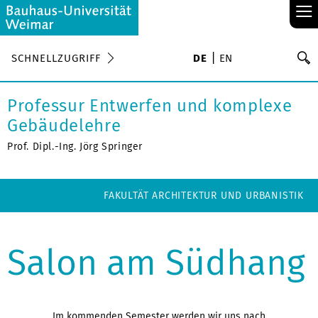
≡
S
SCHNELLZUGRIFF
DE
EN
Su
Professur Entwerfen und komplexe
Gebäudelehre
Prof. Dipl.-Ing. Jörg Springer
FAKULTÄT ARCHITEKTUR UND URBANISTIK
Salon am Südhang
Im kommenden Semester werden wir uns nach