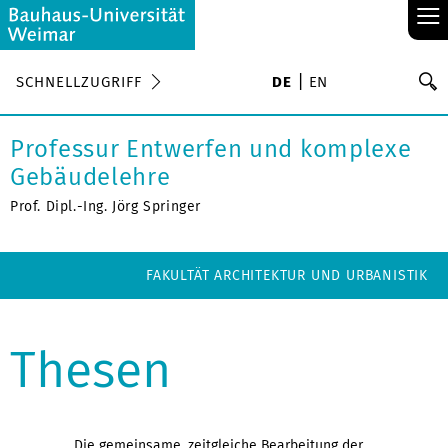
≡
S
SCHNELLZUGRIFF
DE
EN
Su
Professur Entwerfen und komplexe
Gebäudelehre
Prof. Dipl.-Ing. Jörg Springer
FAKULTÄT ARCHITEKTUR UND URBANISTIK
Thesen
Die gemeinsame, zeitgleiche Bearbeitung der