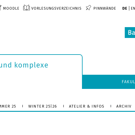
MOODLE
VORLESUNGSVERZEICHNIS
PINNWÄNDE
DE
E
 und komplexe
FAKU
MMER 25
WINTER 25|26
ATELIER & INFOS
ARCHIV