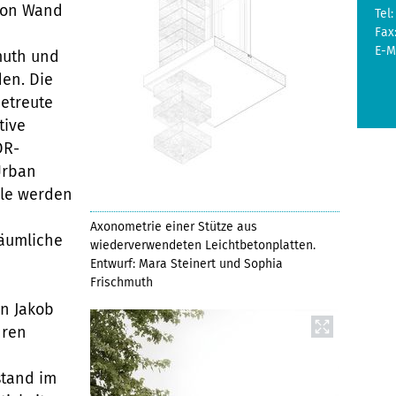
»Von Wand
Tel:
Fax
E-M
muth und
en. Die
betreute
tive
DR-
Urban
ile werden
Axonometrie einer Stütze aus
räumliche
wiederverwendeten Leichtbetonplatten.
Entwurf: Mara Steinert und Sophia
Frischmuth
in Jakob
hren
stand im