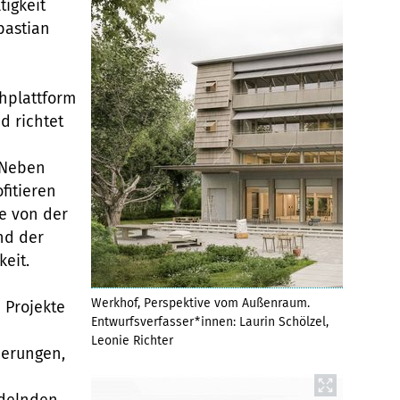
tigkeit
bastian
hplattform
d richtet
 Neben
fitieren
e von der
nd der
keit.
Werkhof, Perspektive vom Außenraum.
 Projekte
Entwurfsverfasser*innen: Laurin Schölzel,
Leonie Richter
derungen,