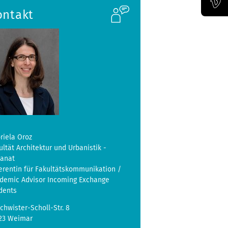
ontakt
Offizieller Vimeo-Kanal der Bauhaus-Univertität Weimar
riela Oroz
ultät Architektur und Urbanistik -
kanat
erentin für Fakultätskommunikation /
demic Advisor Incoming Exchange
dents
chwister-Scholl-Str. 8
23 Weimar