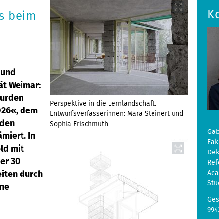
K
s beim
r und
ät Weimar:
wurden
Perspektive in die Lernlandschaft.
026«, dem
Entwurfsverfasserinnen: Mara Steinert und
 den
Sophia Frischmuth
Gab
miert. In
Fak
ld mit
De
er 30
Ref
eiten durch
Aca
Stu
ine
Ges
994