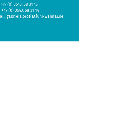
 +49 (0) 3643. 58 31 15
: +49 (0) 3643. 58 31 14
ail:
gabriela.oroz[at]uni-weimar.de