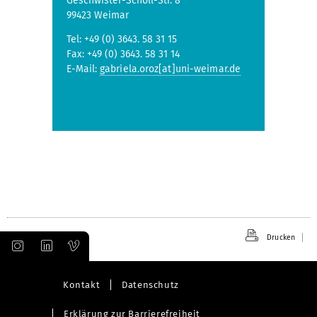
Geschwister-Scholl-Str. 8
99423 Weimar
Tel: +49 (0) 3643. 58 31 15
Fax: +49 (0) 3643. 58 31 14
E-Mail:
gabriela.oroz[at]uni-weimar.de
Drucken
Kontakt
Datenschutz
Erklärung zur Barrierefreiheit