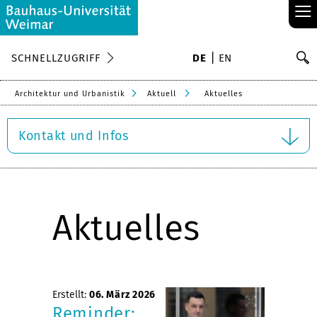
≡
S
SCHNELLZUGRIFF
DE
EN
Su
Architektur und Urbanistik
Aktuell
Aktuelles
Kontakt und Infos
Aktuelles
Erstellt:
06. März 2026
Reminder: