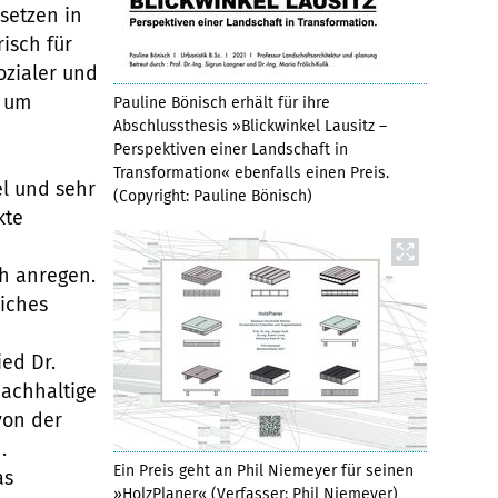
setzen in
risch für
ozialer und
d um
Pauline Bönisch erhält für ihre
Abschlussthesis »Blickwinkel Lausitz –
Perspektiven einer Landschaft in
Transformation« ebenfalls einen Preis.
el und sehr
(Copyright: Pauline Bönisch)
kte
n
h anregen.
liches
ied Dr.
nachhaltige
von der
.
Ein Preis geht an Phil Niemeyer für seinen
as
»HolzPlaner« (Verfasser: Phil Niemeyer)