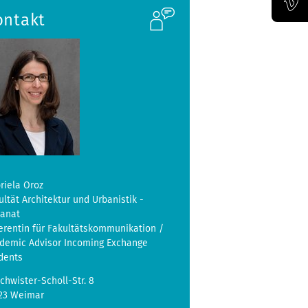
ontakt
Offizieller Vimeo-Kanal der Bauhaus-Univertität Weimar
riela Oroz
ultät Architektur und Urbanistik -
kanat
erentin für Fakultätskommunikation /
demic Advisor Incoming Exchange
dents
chwister-Scholl-Str. 8
23 Weimar