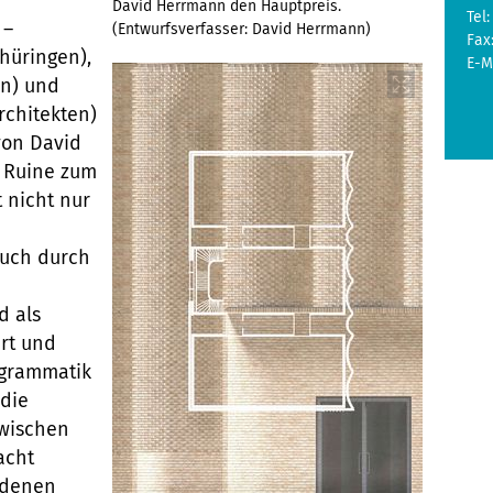
David Herrmann den Hauptpreis.
Tel:
 –
(Entwurfsverfasser: David Herrmann)
Fax
hüringen),
E-M
n) und
rchitekten)
von David
 Ruine zum
 nicht nur
auch durch
d als
rt und
ogrammatik
 die
zwischen
acht
ndenen