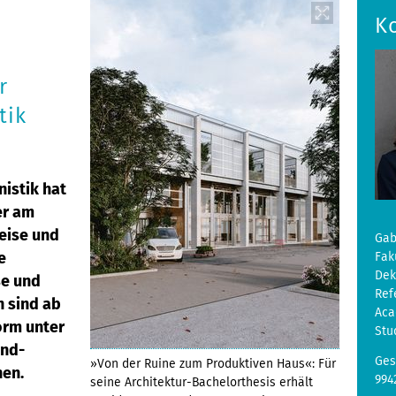
K
r
tik
nistik hat
er am
reise und
Gab
e
Fak
De
se und
Ref
n sind ab
Aca
orm unter
Stu
und-
Ges
»Von der Ruine zum Produktiven Haus«: Für
hen.
994
seine Architektur-Bachelorthesis erhält