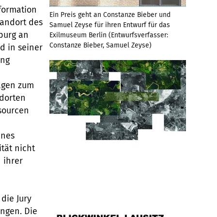
formation
Ein Preis geht an Constanze Bieber und
tandort des
Samuel Zeyse für ihren Entwurf für das
burg an
Exilmuseum Berlin (Entwurfsverfasser:
Constanze Bieber, Samuel Zeyse)
d in seiner
ung
ragen zum
dorten
sourcen
ines
tät nicht
n ihrer
die Jury
ngen. Die