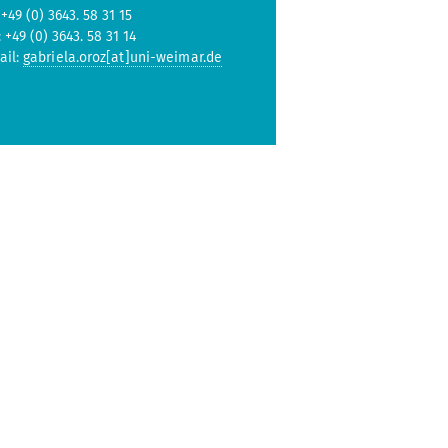
 +49 (0) 3643. 58 31 15
: +49 (0) 3643. 58 31 14
ail:
gabriela.oroz[at]uni-weimar.de