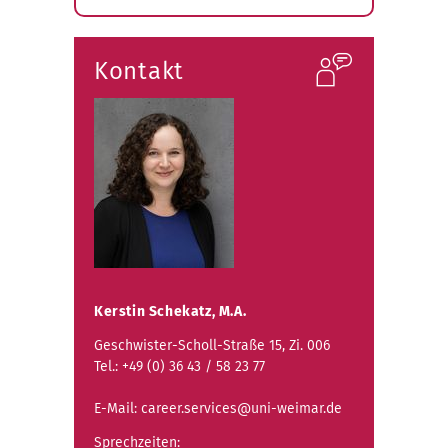
Submenü
öffnen
Kontakt
Kerstin Schekatz, M.A.
Geschwister-Scholl-Straße 15, Zi. 006
Tel.: +49 (0) 36 43 / 58 23 77
E-Mail: career.services@uni-weimar.de
Sprechzeiten: