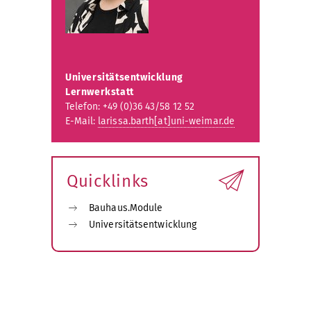
Universitätsentwicklung
Lernwerkstatt
Telefon: +49 (0)36 43/58 12 52
E-Mail:
larissa.barth[at]uni-weimar.de
Quicklinks
Bauhaus.Module
Universitätsentwicklung