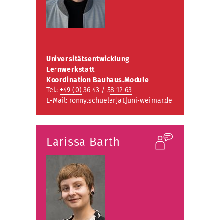
Universitätsentwicklung
Lernwerkstatt
Koordination Bauhaus.Module
Tel.:
+49 (0) 36 43 / 58 12 63
E-Mail:
ronny.schueler[at]uni-weimar.de
Larissa Barth