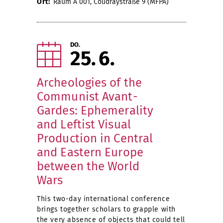
Ort:
Raum A 001, Coudraystraße 9 (MFPA)
DO.
25
6
Archeologies of the
Communist Avant-
Gardes: Ephemerality
and Leftist Visual
Production in Central
and Eastern Europe
between the World
Wars
This two-day international conference
brings together scholars to grapple with
the very absence of objects that could tell