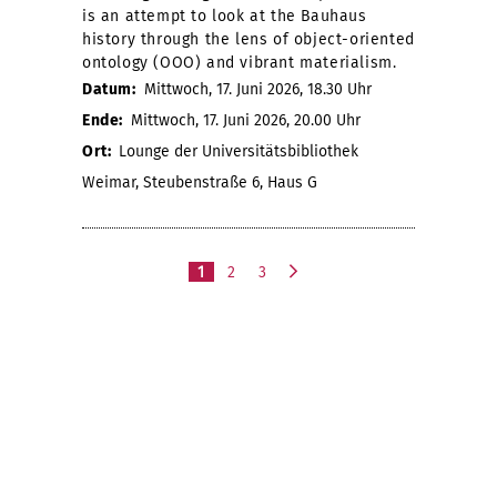
is an attempt to look at the Bauhaus
history through the lens of object-oriented
ontology (OOO) and vibrant materialism.
Datum:
Mittwoch, 17. Juni 2026, 18.30 Uhr
Ende:
Mittwoch, 17. Juni 2026, 20.00 Uhr
Ort:
Lounge der Universitätsbibliothek
Weimar, Steubenstraße 6, Haus G
1
2
3
n
ä
c
h
s
t
e