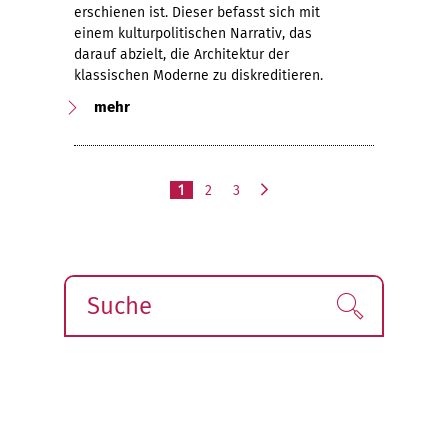
erschienen ist. Dieser befasst sich mit
einem kulturpolitischen Narrativ, das
darauf abzielt, die Architektur der
klassischen Moderne zu diskreditieren.
mehr
1
2
3
n
ä
c
h
s
Suche
Finden!
t
e