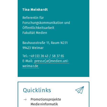
Tina Meinhardt
Referentin für
Forschungskommunikation und
Öffentlichkeitsarbeit
Fakultät Medien
Bauhausstraße 11, Raum N2.11
99423 Weimar
Tel.:
+49 (0) 36 43 / 58 37 65
E-Mail:
presse[at]medien.uni-
weimar.de
Quicklinks
Promotionsprojekte
Medieninformatik