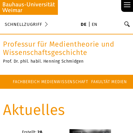
≡
S
SCHNELLZUGRIFF
DE
EN
Su
Professur für Medientheorie und
Wissenschaftsgeschichte
Prof. Dr. phil. habil. Henning Schmidgen
FACHBEREICH MEDIENWISSENSCHAFT
FAKULTÄT MEDIEN
Aktuelles
Erstellt:
28.