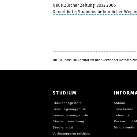
Neue Zürcher Zeitung, 20.12.2006
Daniel Jütte, Spaniens behördlicher Weg i
Die Bauhaus-Universität Weimar verwendet Matomo zur
STUDIUM
INFORM
Studienangebote
Alumni
Beratungsangebote
Forschende
Kennenlernangebote
Lehrende
Studienbewerbung
Presse und M
Studienstart
Studierende
Vorlesungsverzeichnis