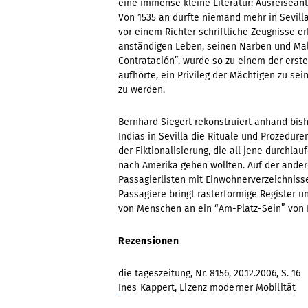
eine immense kleine Literatur: Ausreiseant
Von 1535 an durfte niemand mehr in Sevilla 
vor einem Richter schriftliche Zeugnisse er
anständigen Leben, seinen Narben und Male
Contratación”, wurde so zu einem der erst
aufhörte, ein Privileg der Mächtigen zu sei
zu werden.
Bernhard Siegert rekonstruiert anhand bis
Indias in Sevilla die Rituale und Prozedure
der Fiktionalisierung, die all jene durchla
nach Amerika gehen wollten. Auf der ander
Passagierlisten mit Einwohnerverzeichnis
Passagiere bringt rasterförmige Register un
von Menschen an ein “Am-Platz-Sein” von 
Rezensionen
die tageszeitung, Nr. 8156, 20.12.2006, S. 16
Ines Kappert, Lizenz moderner Mobilität