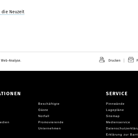
n die Neuzeit
 Web-Analyse.
Drucken
P
ATIONEN
SERVICE
Beschäftigte
Pinnwände
Gäste
Lagepläne
Notfall
Sitemap
edien
Promovierende
Medienservice
Unternehmen
Datenschutzerklär
Erklärung zur Barri