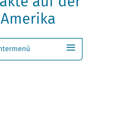
akte auf der
 Amerika
≡
ntermenü
ubmenü
ffnen