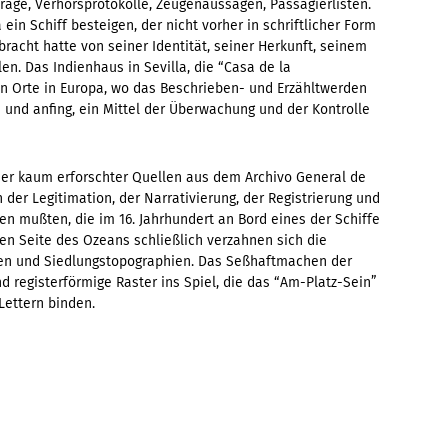
räge, Verhörsprotokolle, Zeugenaussagen, Passagierlisten.
ein Schiff besteigen, der nicht vorher in schriftlicher Form
bracht hatte von seiner Identität, seiner Herkunft, seinem
n. Das Indienhaus in Sevilla, die “Casa de la
en Orte in Europa, wo das Beschrieben- und Erzähltwerden
n und anfing, ein Mittel der Überwachung und der Kontrolle
her kaum erforschter Quellen aus dem Archivo General de
n der Legitimation, der Narrativierung, der Registrierung und
ufen mußten, die im 16. Jahrhundert an Bord eines der Schiffe
en Seite des Ozeans schließlich verzahnen sich die
sen und Siedlungstopographien. Das Seßhaftmachen der
d registerförmige Raster ins Spiel, die das “Am-Platz-Sein”
Lettern binden.