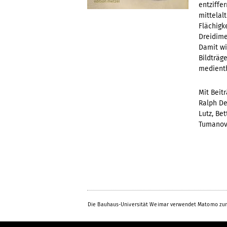
entziffe
mittelal
Flächigk
Dreidime
Damit wi
Bildträg
medienth
Mit Beit
Ralph De
Lutz, Be
Tumanov
Die Bauhaus-Universität Weimar verwendet Matomo zur