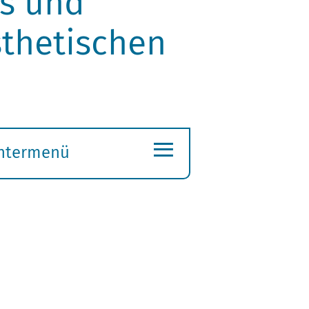
ls und
thetischen
≡
ntermenü
ubmenü
ffnen