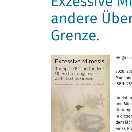
Exzessive M
andere Über
Grenze.
Helga Lu
2020, 28
München:
ISBN: 97
Im Rahme
und Mime
Hintergr
In dies
der Fläc
eines Pr