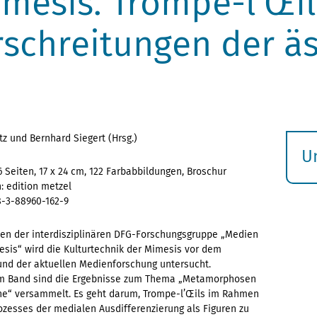
imesis. Trompe-l’Œi
schreitungen der äs
tz und Bernhard Siegert (Hrsg.)
U
6 Seiten, 17 x 24 cm, 122 Farbabbildungen, Broschur
S
 edition metzel
ö
8-3-88960-162-9
n der interdisziplinären DFG-Forschungsgruppe „Medien
sis“ wird die Kulturtechnik der Mimesis vor dem
und der aktuellen Medienforschung untersucht.
em Band sind die Ergebnisse zum Thema „Metamorphosen
he“ versammelt. Es geht darum, Trompe-l’Œils im Rahmen
ozesses der medialen Ausdifferenzierung als Figuren zu