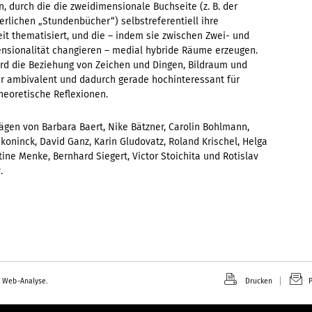
rn, durch die die zweidimensionale Buchseite (z. B. der
terlichen „Stundenbücher“) selbstreferentiell ihre
eit thematisiert, und die – indem sie zwischen Zwei- und
nsionalität changieren – medial hybride Räume erzeugen.
rd die Beziehung von Zeichen und Dingen, Bildraum und
er ambivalent und dadurch gerade hochinteressant für
eoretische Reflexionen.
rägen von Barbara Baert, Nike Bätzner, Carolin Bohlmann,
koninck, David Ganz, Karin Gludovatz, Roland Krischel, Helga
ttine Menke, Bernhard Siegert, Victor Stoichita und Rotislav
.
 Web-Analyse.
Drucken
P