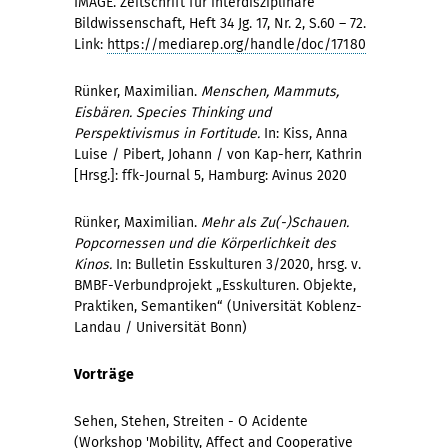
IMAGE. Zeitschrift für interdisziplinäre
Bildwissenschaft, Heft 34 Jg. 17, Nr. 2, S.60 – 72.
Link:
https://mediarep.org/handle/doc/17180
Rünker, Maximilian.
Menschen, Mammuts,
Eisbären. Species Thinking und
Perspektivismus in Fortitude.
In: Kiss, Anna
Luise / Pibert, Johann / von Kap-herr, Kathrin
[Hrsg.]: ffk-Journal 5, Hamburg: Avinus 2020
Rünker, Maximilian.
Mehr als Zu(-)Schauen.
Popcornessen und die Körperlichkeit des
Kinos.
In: Bulletin Esskulturen 3/2020, hrsg. v.
BMBF-Verbundprojekt „Esskulturen. Objekte,
Praktiken, Semantiken“ (Universität Koblenz-
Landau / Universität Bonn)
Vorträge
Sehen, Stehen, Streiten - O Acidente
(Workshop 'Mobility, Affect and Cooperative