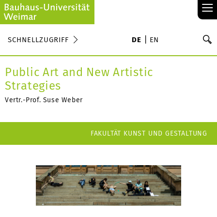
≡
S
SCHNELLZUGRIFF
DE
EN
Su
Public Art and New Artistic
Strategies
Vertr.-Prof. Suse Weber
FAKULTÄT KUNST UND GESTALTUNG