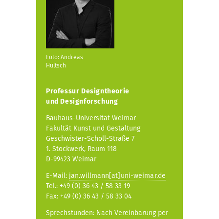
Foto: Andreas
Hultsch
Professur
Designtheorie
und Designforschung
Bauhaus-Universität Weimar
Fakultät Kunst und Gestaltung
Geschwister-Scholl-Straße 7
1. Stockwerk, Raum 118
D-99423 Weimar
E-Mail:
jan.willmann[at]uni-weimar.de
Tel.: +49 (0) 36 43 / 58 33 19
Fax: +49 (0) 36 43 / 58 33 04
Sprechstunden: Nach Vereinbarung per