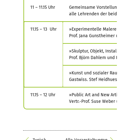
11 – 11.15 Uhr
Gemeinsame Vorstellung des Lehran
alle Lehrenden der beiden Studien
11.15 – 13 Uhr
»Experimentelle Malerei und Zeich
Prof. Jana Gunstheimer und Roman 
»Skulptur, Objekt, Installation«
Prof. Björn Dahlem und Karla Zipfel
»Kunst und sozialer Raum«
Gastwiss. Stef Heidhues und Floria
11.15 – 12 Uhr
»Public Art and New Artistic Strate
Vertr.-Prof. Suse Weber und Carste