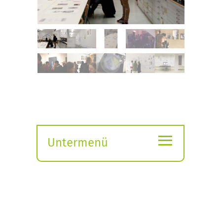
≡
Untermenü
Submenü
öffnen