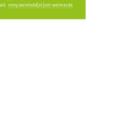
ail:
romy.weinhold[at]uni-weimar.de