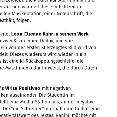
derzeit lebt. Die Medienkünstlerin nimmt die
 auf und wandelt diese in Echtzeit in
llen Musiknotation, einer Notenschrift, die
sthält, folgen.
beitet
Leon-Etienne Kühr in seinem Werk
er zwei KIs in einen Dialog, um eine
Ein von der ersten KI erzeugtes Bild wird von
delt. Dieses wiederum wird wieder in ein
s ist eine KI-Rückkopplungsschleife, die
ne Maschinenkultur hinweist, die durch Daten
’s Write Positive«
mit negativen
ken auseinander. Die Studentin im
ellt eine Media-Station aus, an der negative
 Der*die Schreiber*in erhält unmittelbar eine
ativitätswert des Textes. Rahimi möchte mit