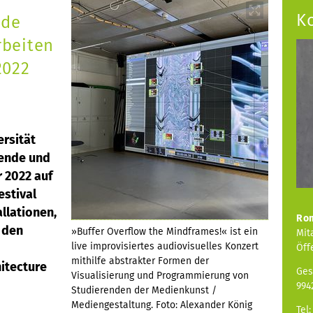
K
nde
rbeiten
2022
rsität
rende und
 2022 auf
stival
allationen,
Ro
 den
»Buffer Overflow the Mindframes!« ist ein
Mit
live improvisiertes audiovisuelles Konzert
Öff
mithilfe abstrakter Formen der
itecture
Ges
Visualisierung und Programmierung von
994
Studierenden der Medienkunst /
Mediengestaltung. Foto: Alexander König
Tel