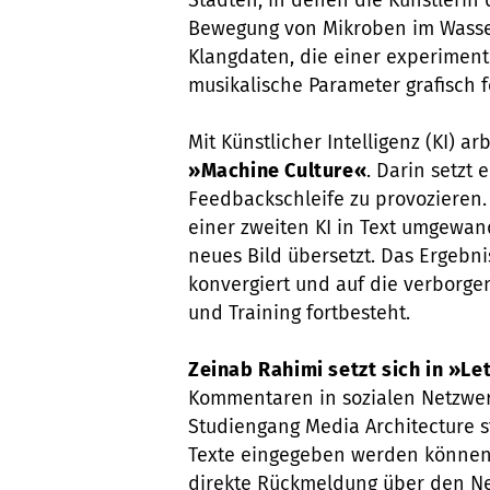
Städten, in denen die Künstlerin 
Bewegung von Mikroben im Wasser
Klangdaten, die einer experimente
musikalische Parameter grafisch fe
Mit Künstlicher Intelligenz (KI) ar
»Machine Culture«
. Darin setzt 
Feedbackschleife zu provozieren. 
einer zweiten KI in Text umgewan
neues Bild übersetzt. Das Ergebni
konvergiert und auf die verborge
und Training fortbesteht.
Zeinab Rahimi setzt sich in »Let
Kommentaren in sozialen Netzwer
Studiengang Media Architecture st
Texte eingegeben werden können.
direkte Rückmeldung über den Neg