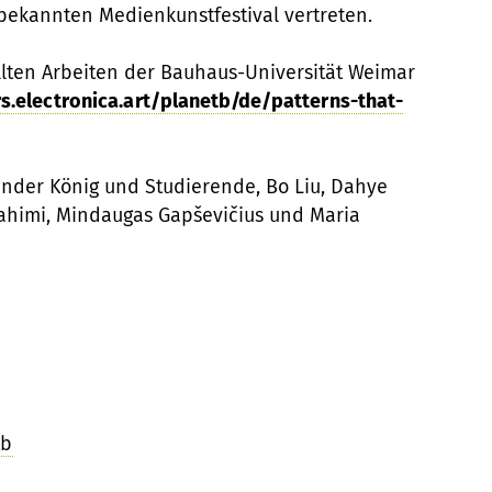
ekannten Medienkunstfestival vertreten.
ellten Arbeiten der Bauhaus-Universität Weimar
rs.electronica.art/planetb/de/patterns-that-
nder König und Studierende, Bo Liu, Dahye
Rahimi, Mindaugas Gapševičius und Maria
tb