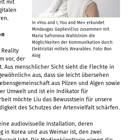
lt mit
gitalen
ren.
In »You and I, You and Me« erkundet
Mindaugas Gapševičius zusammen mit
on
Maria Safronova Wahlström die
Möglichkeiten der Kommunikation durch
Elektrizität mittels Wearables. Foto: Bon
Reality
Alog
 vor, der
t. Aus menschlicher Sicht sieht die Flechte in
ewöhnlich« aus, dass sie leicht übersehen
 Lebensgemeinschaft aus Pilzen und Algen sowie
er Umwelt und ist ein Indikator für
rbeit möchte Liu das Bewusstsein für unsere
gkeit des Schutzes der Artenvielfalt schärfen.
 eine audiovisuelle Installation, deren
 in Korea und aus Weimar ist, den zwei