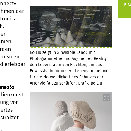
onnect«
E-M
Rahmen der
tronica
h.
den
samen
erden
Bo Liu zeigt in »Invisible Land« mit
ganismen
Photogrammetrie und Augmented Reality
d erlebbar
den Lebensraum von Flechten, um das
Bewusstsein für unsere Lebensräume und
für die Notwendigkeit des Schutzes der
Artenvielfalt zu schärfen. Grafik: Bo Liu
ames!«
dienkunst
tung von
iertes
strakter