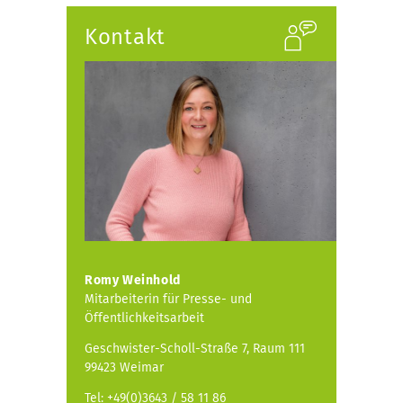
Kontakt
Romy Weinhold
Mitarbeiterin für Presse- und
Öffentlichkeitsarbeit
Geschwister-Scholl-Straße 7, Raum 111
99423 Weimar
Tel: +49(0)3643 / 58 11 86