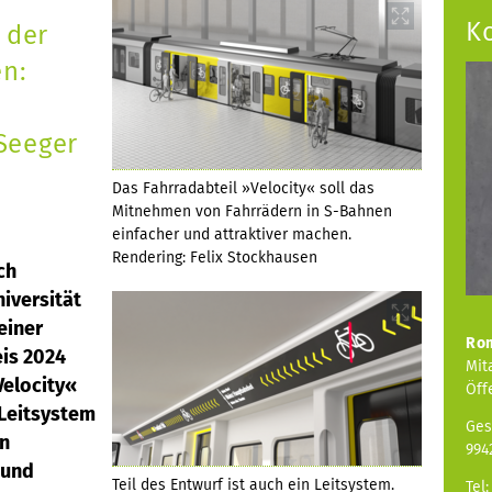
K
 der
en:
Seeger
Das Fahrradabteil »Velocity« soll das
Mitnehmen von Fahrrädern in S-Bahnen
einfacher und attraktiver machen.
Rendering: Felix Stockhausen
ch
iversität
einer
Ro
is 2024
Mit
Velocity«
Öff
 Leitsystem
Ges
on
994
 und
Teil des Entwurf ist auch ein Leitsystem.
Tel