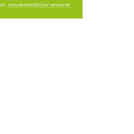
ail:
romy.weinhold[at]uni-weimar.de