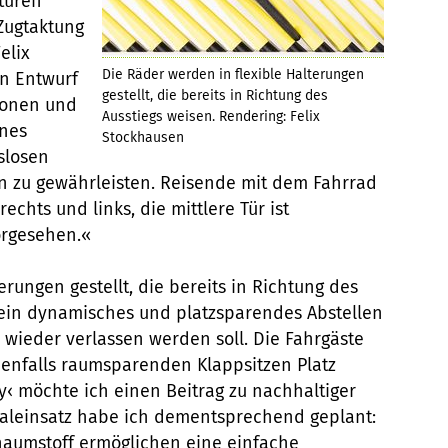
türen
 Zugtaktung
elix
Die Räder werden in flexible Halterungen
in Entwurf
gestellt, die bereits in Richtung des
zonen und
Ausstiegs weisen. Rendering: Felix
enes
Stockhausen
slosen
n zu gewährleisten. Reisende mit dem Fahrrad
chts und links, die mittlere Tür ist
vorgesehen.«
erungen gestellt, die bereits in Richtung des
 ein dynamisches und platzsparendes Abstellen
wieder verlassen werden soll. Die Fahrgäste
enfalls raumsparenden Klappsitzen Platz
y‹ möchte ich einen Beitrag zu nachhaltiger
rialeinsatz habe ich dementsprechend geplant:
aumstoff ermöglichen eine einfache