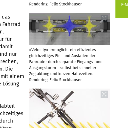
Rendering: Felix Stockhausen
E-M
 das
m Fahrrad
n.
ur für
 damit
»Velocity« ermöglicht ein effizientes
sind nur
gleichzeitiges Ein- und Ausladen der
prechen,
Fahrräder durch separate Eingangs- und
Ausgangstüren – selbst bei schneller
n. Die
Zugtaktung und kurzen Haltezeiten.
t mit einem
Rendering: Felix Stockhausen
ne Lösung
dabteil
ichzeitiges
 durch