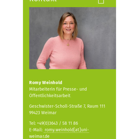
Romy Weinhold
Mitarbeiterin für Presse- und
Öffentlichkeitsarbeit
Geschwister-Scholl-Straße 7, Raum 111
99423 Weimar
Tel: +49(0)3643 / 58 11 86
E-Mail:
romy.weinhold[at]uni-
weimar.de