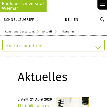
≡
S
SCHNELLZUGRIFF
DE
EN
Su
Kunst und Gestaltung
Aktuell
Aktuelles
Kontakt und Infos
Aktuelles
Erstellt:
21. April 2020
Der Weg ins