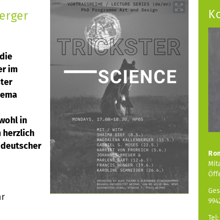
K
erger
die
er im
ter
hema
wohl in
 herzlich
n deutscher
Ro
Mit
Öff
Ges
hr
994
Tel