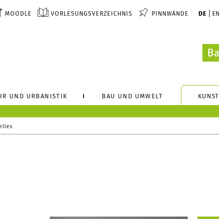
MOODLE
VORLESUNGSVERZEICHNIS
PINNWÄNDE
DE
E
UR UND URBANISTIK
BAU UND UMWELT
KUNST
elles