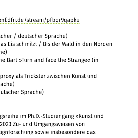
onf.dfn.de/stream/pfbqr9qapku
ischer / deutscher Sprache)
das Eis schmilzt / Bis der Wald in den Norden
he)
e Bart »Turn and face the Strange« (in
roxy als Trickster zwischen Kunst und
rache)
eutscher Sprache)
ragsreihe im Ph.D.-Studiengang »Kunst und
 2023 Zu- und Umgangsweisen von
signforschung sowie insbesondere das