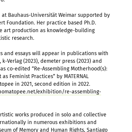
te at Bauhaus-Universität Weimar supported by
ert Foundation. Her practice based Ph.D.
ve art production as knowledge-building
istic research.
es and essays will appear in publications with
, k-Verlag (2023), demeter press (2023) and
has co-edited “Re-Assembling Motherhood(s):
t as Feminist Practices” by MATERNAL
opee in 2021, second edition in 2022.
omatopee.net/exhibition/re-assembling-
tistic works produced in solo and collective
ernationally in numerous exhibitions and
Museum of Memory and Human Rights, Santiago