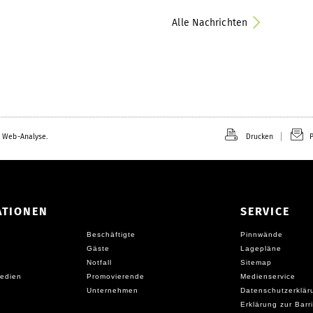
Alle Nachrichten
 Web-Analyse.
Drucken
P
ATIONEN
SERVICE
Beschäftigte
Pinnwände
Gäste
Lagepläne
Notfall
Sitemap
edien
Promovierende
Medienservice
Unternehmen
Datenschutzerklär
Erklärung zur Barri