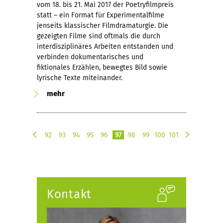
vom 18. bis 21. Mai 2017 der Poetryfilmpreis
statt – ein Format für Experimentalfilme
jenseits klassischer Filmdramaturgie. Die
gezeigten Filme sind oftmals die durch
interdisziplinäres Arbeiten entstanden und
verbinden dokumentarisches und
fiktionales Erzählen, bewegtes Bild sowie
lyrische Texte miteinander.
mehr
92
93
94
95
96
97
98
99
100
101
v
n
o
ä
r
c
h
h
e
s
Kontakt
r
t
i
e
g