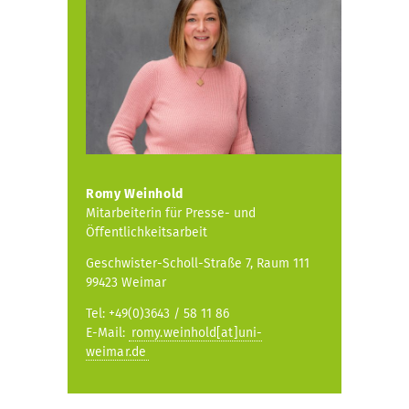
e
Romy Weinhold
Mitarbeiterin für Presse- und
Öffentlichkeitsarbeit
Geschwister-Scholl-Straße 7, Raum 111
99423 Weimar
Tel: +49(0)3643 / 58 11 86
E-Mail:
romy.weinhold[at]uni-
weimar.de