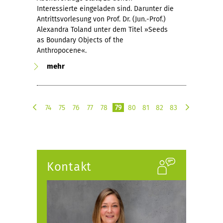
Interessierte eingeladen sind. Darunter die
Antrittsvorlesung von Prof. Dr. (Jun.-Prof.)
Alexandra Toland unter dem Titel »Seeds
as Boundary Objects of the
Anthropocene«.
mehr
74
75
76
77
78
79
80
81
82
83
v
n
o
ä
r
c
h
h
e
s
Kontakt
r
t
i
e
g
e