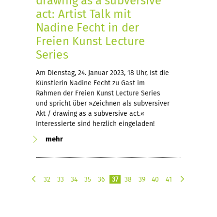
drawing as a subversive
act: Artist Talk mit
Nadine Fecht in der
Freien Kunst Lecture
Series
Am Dienstag, 24. Januar 2023, 18 Uhr, ist die
Künstlerin Nadine Fecht zu Gast im
Rahmen der Freien Kunst Lecture Series
und spricht über »Zeichnen als subversiver
Akt / drawing as a subversive act.«
Interessierte sind herzlich eingeladen!
mehr
32
33
34
35
36
37
38
39
40
41
v
n
o
ä
r
c
h
h