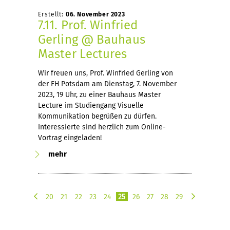
Erstellt:
06. November 2023
7.11. Prof. Winfried
Gerling @ Bauhaus
Master Lectures
Wir freuen uns, Prof. Winfried Gerling von
der FH Potsdam am Dienstag, 7. November
2023, 19 Uhr, zu einer Bauhaus Master
Lecture im Studiengang Visuelle
Kommunikation begrüßen zu dürfen.
Interessierte sind herzlich zum Online-
Vortrag eingeladen!
mehr
20
21
22
23
24
25
26
27
28
29
v
n
o
ä
r
c