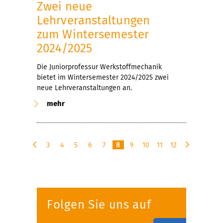
Zwei neue
Lehrveranstaltungen
zum Wintersemester
2024/2025
Die Juniorprofessur Werkstoffmechanik
bietet im Wintersemester 2024/2025 zwei
neue Lehrveranstaltungen an.
mehr
3
4
5
6
7
8
9
10
11
12
v
n
o
ä
r
c
h
h
e
s
Folgen Sie uns auf
r
t
i
e