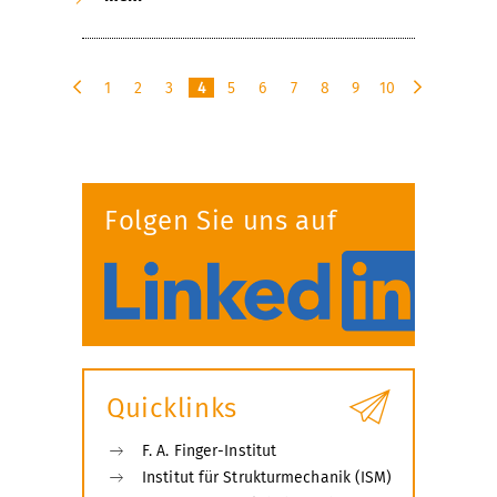
1
2
3
4
5
6
7
8
9
10
v
n
o
ä
r
c
h
h
e
s
Folgen Sie uns auf
r
t
i
e
g
e
Quicklinks
F. A. Finger-Institut
Institut für Strukturmechanik (ISM)