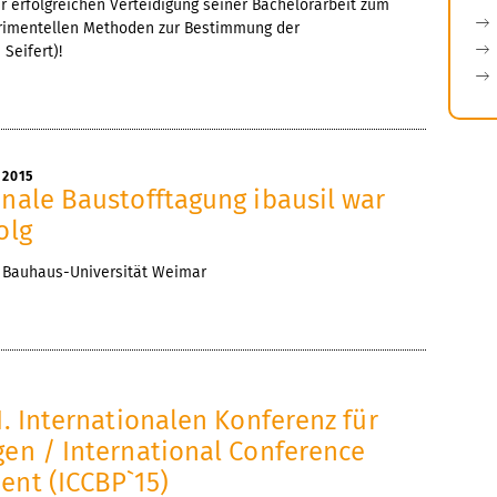
zur erfolgreichen Verteidigung seiner Bachelorarbeit zum
rimentellen Methoden zur Bestimmung der
Seifert)!
 2015
onale Baustofftagung ibausil war
olg
, Bauhaus-Universität Weimar
1. Internationalen Konferenz für
en / International Conference
ent (ICCBP`15)