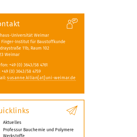
ontakt
haus-Universität Weimar
A. Finger-Institut für Baustoffkunde
draystraße 11b, Raum 102
23 Weimar
efon: +49 (0) 3643/58 4761
: +49 (0) 3643/58 4759
ail:
susanne.kilian[at]uni-weimar.de
uicklinks
Aktuelles
Professur Bauchemie und Polymere
Werkstoffe