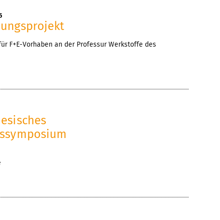
5
ungsprojekt
ür F+E-Vorhaben an der Professur Werkstoffe des
esisches
tssymposium
e