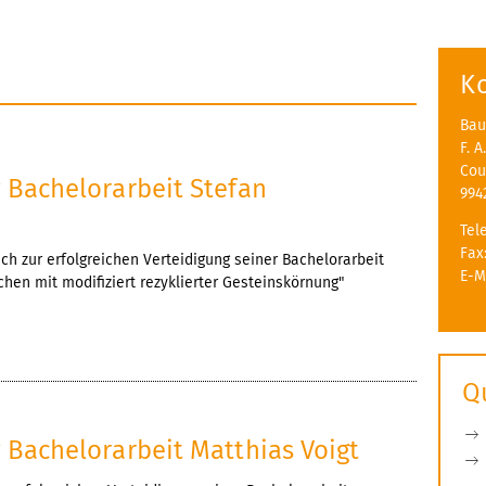
K
Bau
F. 
Cou
g Bachelorarbeit Stefan
994
Tel
Fax
ch zur erfolgreichen Verteidigung seiner Bachelorarbeit
E-M
en mit modifiziert rezyklierter Gesteinskörnung"
Q
g Bachelorarbeit Matthias Voigt