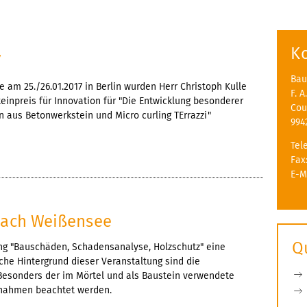
K
7
Bau
am 25./26.01.2017 in Berlin wurden Herr Christoph Kulle
F. 
einpreis für Innovation für "Die Entwicklung besonderer
Cou
 aus Betonwerkstein und Micro curling TErrazzi"
994
Tel
Fax
E-M
nach Weißensee
Q
ng "Bauschäden, Schadensanalyse, Holzschutz" eine
che Hintergrund dieser Veranstaltung sind die
Besonders der im Mörtel und als Baustein verwendete
nahmen beachtet werden.