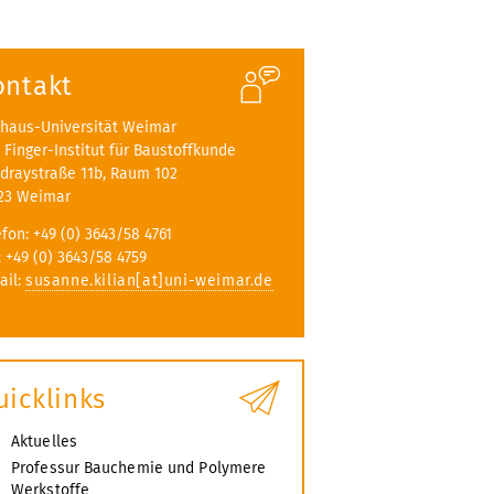
ontakt
haus-Universität Weimar
A. Finger-Institut für Baustoffkunde
draystraße 11b, Raum 102
23 Weimar
efon: +49 (0) 3643/58 4761
: +49 (0) 3643/58 4759
ail:
susanne.kilian[at]uni-weimar.de
uicklinks
Aktuelles
Professur Bauchemie und Polymere
Werkstoffe