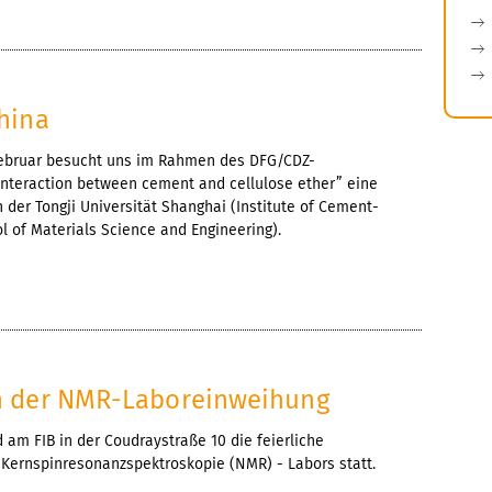
hina
 Februar besucht uns im Rahmen des DFG/CDZ-
Interaction between cement and cellulose ether” eine
 der Tongji Universität Shanghai (Institute of Cement-
l of Materials Science and Engineering).
7
n der NMR-Laboreinweihung
d am FIB in der Coudraystraße 10 die feierliche
Kernspinresonanzspektroskopie (NMR) - Labors statt.