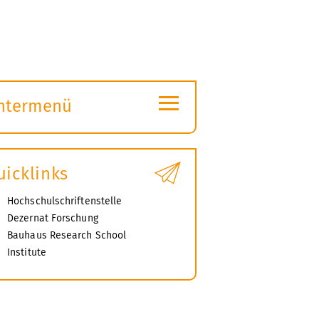
≡
ntermenü
ubmenü
ffnen
uicklinks
Hochschulschriftenstelle
Dezernat Forschung
Bauhaus Research School
Institute