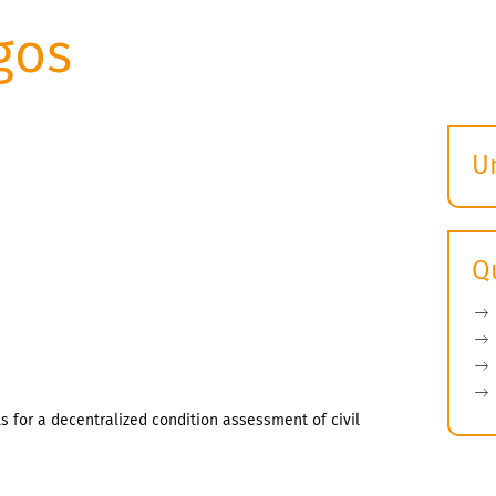
gos
U
S
ö
Q
 for a decentralized condition assessment of civil