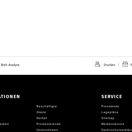
 Web-Analyse.
Drucken
P
ATIONEN
SERVICE
Beschäftigte
Pinnwände
Gäste
Lagepläne
Notfall
Sitemap
edien
Promovierende
Medienservice
Unternehmen
Datenschutzerklär