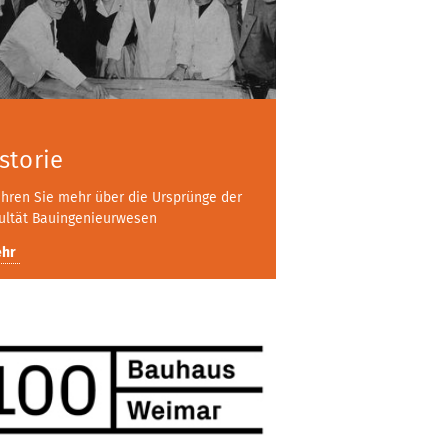
storie
ahren Sie mehr über die Ursprünge der
ultät Bauingenieurwesen
hr