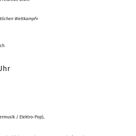
rtlichen Wettkampf«
ech
Uhr
ermusik / Elektro-Pop),