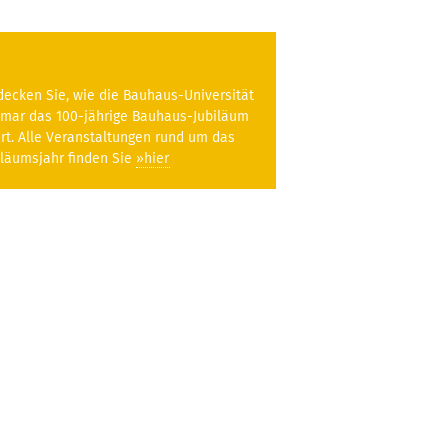
decken Sie, wie die Bauhaus-Universität
mar das 100-jährige Bauhaus-Jubiläum
ert. Alle Veranstaltungen rund um das
iläumsjahr finden Sie
»hier