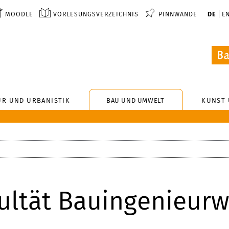
MOODLE
VORLESUNGSVERZEICHNIS
PINNWÄNDE
DE
E
UR UND URBANISTIK
BAU UND UMWELT
KUNST 
kultät Bauingenieur