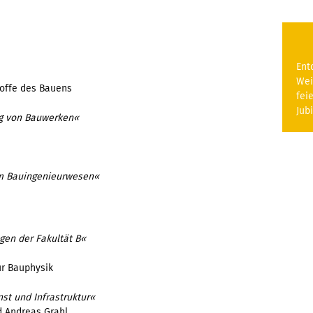
Ent
Wei
toffe des Bauens
fei
Jub
ng von Bauwerken«
im Bauingenieurwesen«
gen der Fakultät B«
ur Bauphysik
st und Infrastruktur«
d Andreas Grahl