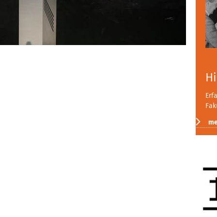
Hi
Erf
Fak
me