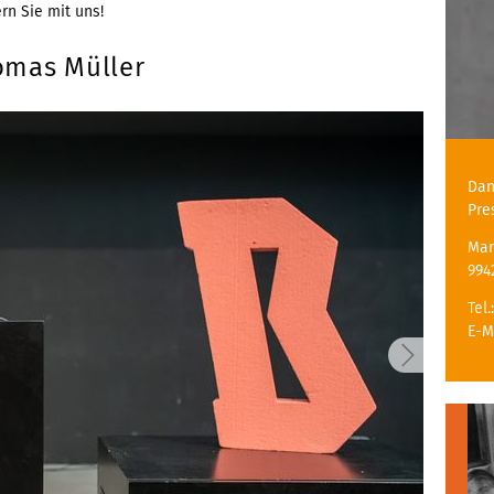
rn Sie mit uns!
homas Müller
Dan
Pre
Mar
994
Tel.
E-M