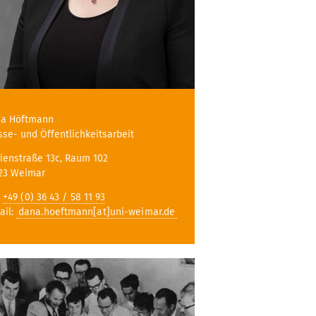
a Höftmann
sse- und Öffentlichkeitsarbeit
ienstraße 13c, Raum 102
23 Weimar
:
+49 (0) 36 43 / 58 11 93
ail:
dana.hoeftmann[at]uni-weimar.de