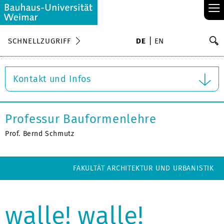
≡
S
SCHNELLZUGRIFF
DE
EN
Su
Kontakt und Infos
Professur Bauformenlehre
Prof. Bernd Schmutz
FAKULTÄT ARCHITEKTUR UND URBANISTIK
walle! walle!