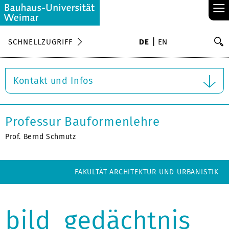
≡
S
SCHNELLZUGRIFF
DE
EN
Su
Kontakt und Infos
Professur Bauformenlehre
Prof. Bernd Schmutz
FAKULTÄT ARCHITEKTUR UND URBANISTIK
bild_gedächtnis