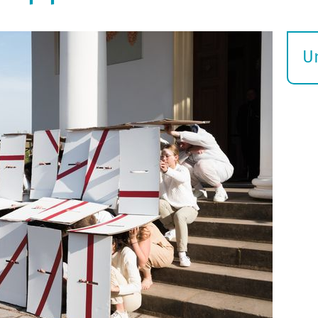
U
S
ö