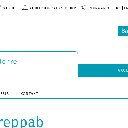
MOODLE
VORLESUNGSVERZEICHNIS
PINNWÄNDE
DE
E
lehre
FAKU
ESIS
KONTAKT
treppab