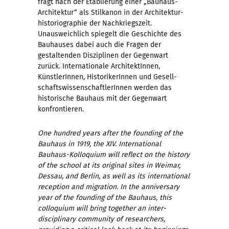
fragt nach der Etablierung einer „Bauhaus-
Architektur“ als Stil­kanon in der Architektur­
historiographie der Nachkriegs­zeit.
Unausweichlich spiegelt die Geschichte des
Bauhauses dabei auch die Fragen der
gestaltenden Disziplinen der Gegen­wart
zurück. Inter­nationale Architekt­Innen,
Künstler­Innen, Historiker­Innen und Gesell­
schafts­wissenschaftler­Innen werden das
historische Bauhaus mit der Gegen­wart
konfrontieren.
One hundred years after the founding of the
Bauhaus in 1919, the XIV. Inter­national
Bauhaus-Kolloquium will reflect on the history
of the school at its original sites in Weimar,
Dessau, and Berlin, as well as its inter­national
reception and migration. In the anniversary
year of the founding of the Bauhaus, this
colloquium will bring together an inter­
disciplinary community of researchers,