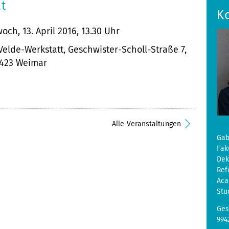
at
K
och, 13. April 2016, 13.30 Uhr
elde-Werkstatt, Geschwister-Scholl-Straße 7,
9423 Weimar
Alle Veranstaltungen
Gab
Fak
De
Ref
Aca
Stu
Ges
994