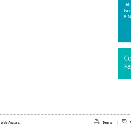
Tel:
Fax
E-M
Co
Fa
 Web-Analyse.
Drucken
P