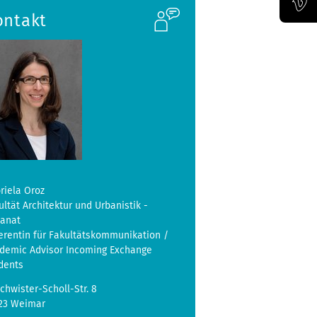
ontakt
Offizieller Vimeo-Kanal der Bauhaus-Univertität Weimar
riela Oroz
ultät Architektur und Urbanistik -
kanat
erentin für Fakultätskommunikation /
demic Advisor Incoming Exchange
dents
chwister-Scholl-Str. 8
23 Weimar