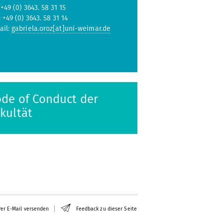
 +49 (0) 3643. 58 31 15
: +49 (0) 3643. 58 31 14
ail:
gabriela.oroz[at]uni-weimar.de
de of Conduct der
kultät
er E-Mail versenden
Feedback zu dieser Seite