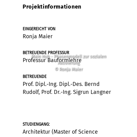
Projektinformationen
EINGEREICHT VON
Ronja Maier
BETREUENDE PROFESSUR
Main Hub - Phasenmodell zur sozialen
Professur Bauformlehre
Aktivierung
© Ronja Maier
BETREUENDE
Prof. Dipl.-Ing. Dipl.-Des. Bernd
Rudolf, Prof. Dr.-Ing. Sigrun Langner
:
STUDIENGANG
Architektur (Master of Science