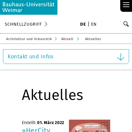
≡
S
SCHNELLZUGRIFF
DE
EN
Su
Architektur und Urbanistik
Aktuell
Aktuelles
Kontakt und Infos
Aktuelles
Erstellt:
01. März 2022
»HerCity