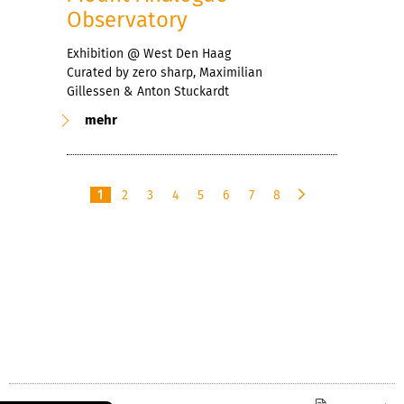
Observatory
Exhibition @ West Den Haag
Curated by zero sharp, Maximilian
Gillessen & Anton Stuckardt
mehr
1
2
3
4
5
6
7
8
n
ä
c
h
s
t
e