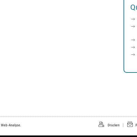
Q
 Web-Analyse.
Drucken
P