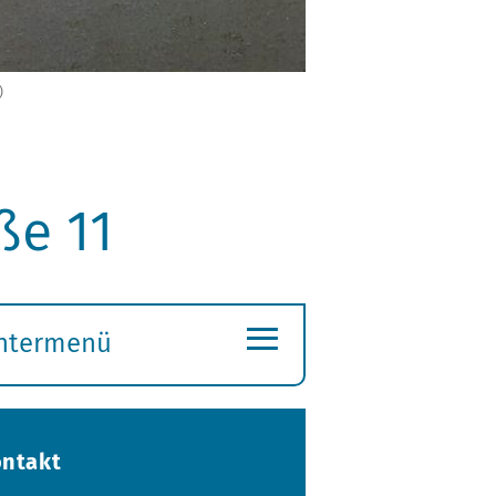
)
ße 11
≡
ntermenü
ubmenü
ffnen
ntakt