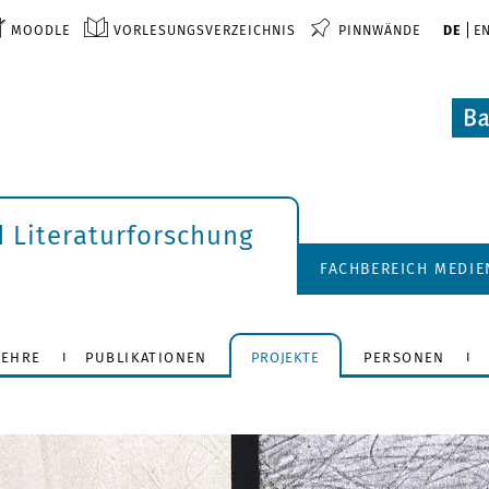
MOODLE
VORLESUNGSVERZEICHNIS
PINNWÄNDE
DE
E
d Literaturforschung
FACHBEREICH MEDI
LEHRE
PUBLIKATIONEN
PROJEKTE
PERSONEN