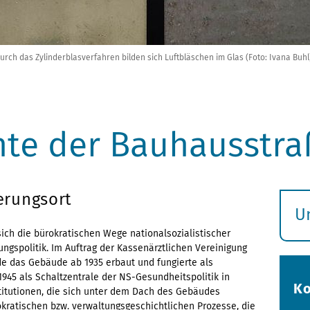
rch das Zylinderblasverfahren bilden sich Luftbläschen im Glas (Foto: Ivana Buhl
hte der Bauhausstra
erungsort
U
S
ich die bürokratischen Wege nationalsozialistischer
ungspolitik. Im Auftrag der Kassenärztlichen Vereinigung
ö
e das Gebäude ab 1935 erbaut und fungierte als
945 als Schaltzentrale der NS-Gesundheitspolitik in
Ko
titutionen, die sich unter dem Dach des Gebäudes
okratischen bzw. verwaltungsgeschichtlichen Prozesse, die