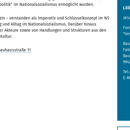
litik“ im Nationalsozialismus ermöglicht wurden.
Lil
Wis
zin – verstanden als Imperativ und Schlüsselkonzept im NS
g und Alltag im Nationalsozialismus. Darüber hinaus
For
ner Akteure sowie von Handlungen und Strukturen aus den
"Ge
Kultur.
Bau
Fak
Bauhausstraße 11
Bau
994
Tel.
E-M